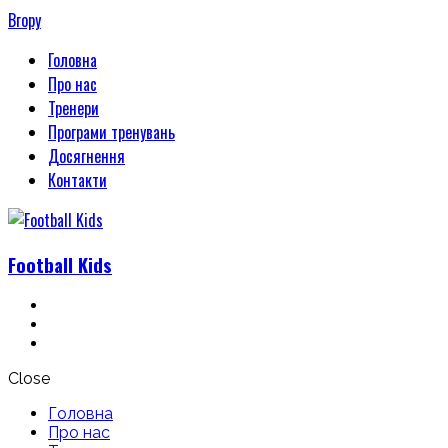
Вгору
Головна
Про нас
Тренери
Програми тренувань
Досягнення
Контакти
Football
Kids
Close
Головна
Про нас