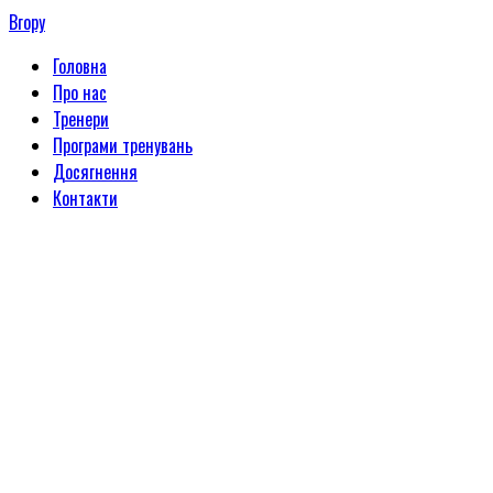
Вгору
Головна
Про нас
Тренери
Програми тренувань
Досягнення
Контакти