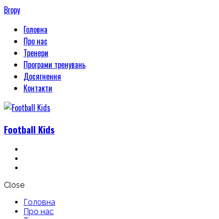
Вгору
Головна
Про нас
Тренери
Програми тренувань
Досягнення
Контакти
Football
Kids
Close
Головна
Про нас