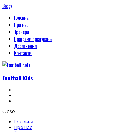
Вгору
Головна
Про нас
Тренери
Програми тренувань
Досягнення
Контакти
Football
Kids
Close
Головна
Про нас